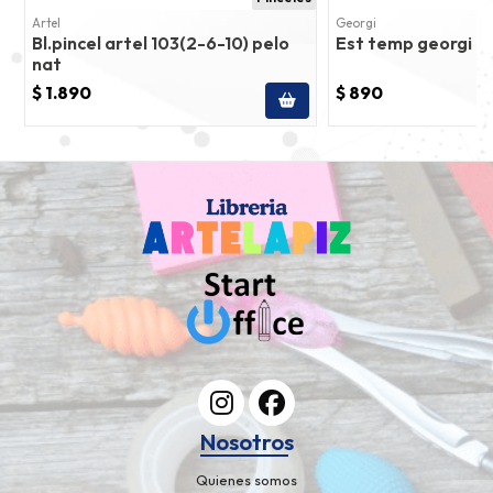
Artel
Georgi
Bl.pincel artel 103(2-6-10) pelo
Est temp georgi 6 c
nat
$ 1.890
$ 890
Nosotros
Quienes somos